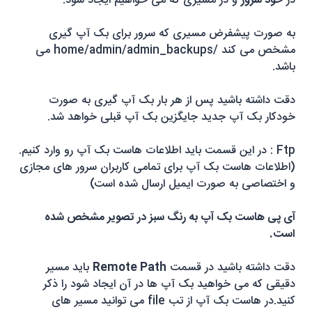
در
خود سرور
و در مسیری که می خواهیم ایجاد شود.
به صورت پیشفرض مسیری که سرور برای بک آپ گیری
مشخص می کند /
home/admin/admin_backups
می
باشد.
دقت داشته باشید پس از هر بار بک آپ گیری به صورت
خودکار بک آپ جدید جایگزین بک آپ قبلی خواهد شد.
Ftp
: در این قسمت باید اطلاعات هاست بک آپ رو وارد کنیم.
(اطلاعات هاست بک آپ برای تمامی کاربران سرور های مجازی
و اختصاصی به صورت ایمیل ارسال شده است)
آی پی هاست بک آپ به رنگ سبز در تصویر مشخص شده
است.
دقت داشته باشید در قسمت
Remote Path
باید مسیر
دقیقی که می خواهید بک آپ ها در آن ایجاد شود را ذکر
کنید.در هاست بک آپ از تب
file
می توانید مسیر های