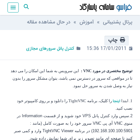
پرتال پشتیبانی
»
آموزش
» در حال مشاهده مقاله
چاپ
17/01/2011 15:36
کنترل پانل سرورهای مجازی
توضیح مختصری در مورد
VNC :
این سرویس به شما این امکان را می دهد
تا در مواقعی که سرور در دسترس نمی باشد، بتوان مشکل سرور را بدون
نیاز به وصل شدن به سرور حل نمود.
اینجا
1. ابتدا
را کلیک، برنامه
TightVNC
را دانلود و بر روی کامپیوتر خود
نصب کنید.
2.سپس وارد کنترل پانل
VPS
خود شوید و از قسمت
Information
در
منوی
VNC
آی پی
VNC
سرور خود را به صورت کامل (مانند :
192.168.100.100:5901
) در برنامه
TightVNC Viewer
وارد و کمی صبر
کنید تا صفحه ای مانند تصویر زیر برای شما نمایش داده شود.